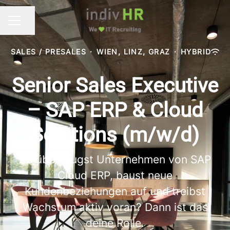
Seite teilen
KARRIEREMENÜ
SALES / PRESALES
·
WIEN, LINZ, GRAZ
·
HYBRID
Senior Sales Executive
– SAP ERP & Cloud
Solutions (m/w/d)
Du überzeugst Unternehmen von SAP
Cloud ERP, baust neue
Kundenbeziehungen auf und treibst
Wachstum aktiv voran? Dann ist das
deine Rolle.