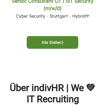
Senior Consultant OT / IoT Security
(m/w/d)
Cyber Security
·
Stuttgart
·
Hybrid
Alle Stellen
Über indivHR | We 💚
IT Recruiting