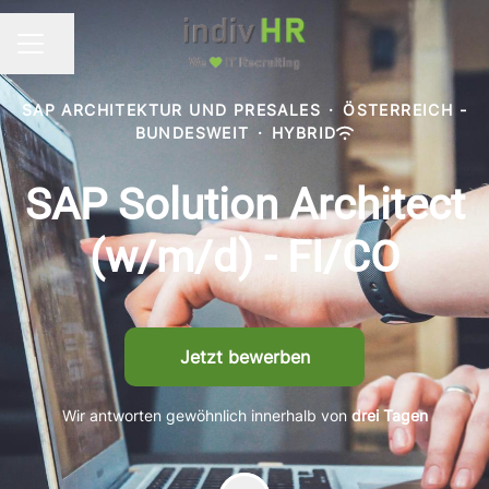
Seite teilen
KARRIEREMENÜ
SAP ARCHITEKTUR UND PRESALES
·
ÖSTERREICH -
BUNDESWEIT
·
HYBRID
SAP Solution Architect
(w/m/d) - FI/CO
Jetzt bewerben
Wir antworten gewöhnlich innerhalb von
drei Tagen