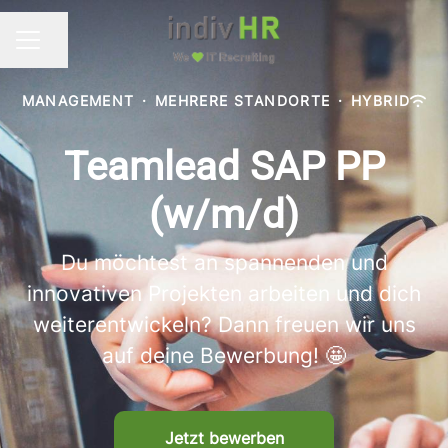
Seite teilen
KARRIEREMENÜ
MANAGEMENT
·
MEHRERE STANDORTE
·
HYBRID
Teamlead SAP PP
(w/m/d)
Du möchtest an spannenden und
innovativen Projekten arbeiten und dich
weiterentwickeln? Dann freuen wir uns
auf deine Bewerbung! 🤩
Jetzt bewerben