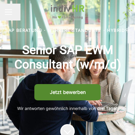
Seite teilen
KARRIEREMENÜ
SAP BERATUNG
·
MEHRERE STANDORTE
·
HYBRID
Senior SAP EWM
Consultant (w/m/d)
Jetzt bewerben
Wir antworten gewöhnlich innerhalb von
drei Tagen