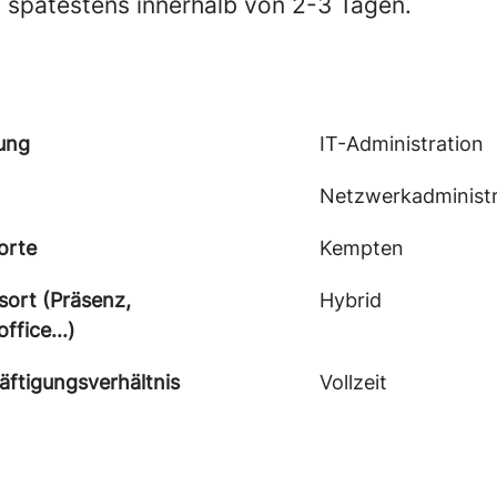
 spätestens innerhalb von 2-3 Tagen.
lung
IT-Administration
Netzwerkadministr
orte
Kempten
sort (Präsenz,
Hybrid
fice...)
äftigungsverhältnis
Vollzeit