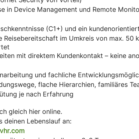
e in Device Management und Remote Monitor
schkenntnisse (C1+) und ein kundenorientier
e Reisebereitschaft im Umkreis von max. 50 
tet
eiten mit direktem Kundenkontakt – keine a
Einarbeitung und fachliche Entwicklungsmögli
dungswege, flache Hierarchien, familiäres T
gütung je nach Erfahrung
h gleich hier online.
s deinen Lebenslauf an:
ivhr.com