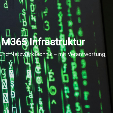
M365 Infrastruktur
 und Netzwerktechnik – mit Verantwortung,