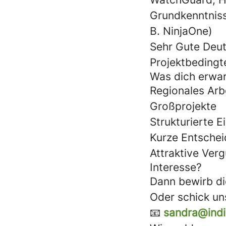
Grundkenntniss
B. NinjaOne)
Sehr Gute Deut
Projektbedingt
Was dich erwar
Regionales Arb
Großprojekte
Strukturierte 
Kurze Entschei
Attraktive Ver
Interesse?
Dann bewirb dic
Oder schick un
📧
sandra@ind