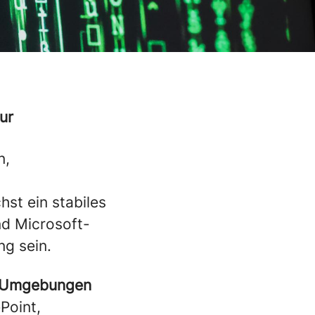
ur
n,
st ein stabiles
d Microsoft-
g sein.
-Umgebungen
Point,