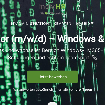
IT-ADMINISTRATION
·
KEMPTEN
·
HYBRID
or (m/w/d) – Windows & 
uses und wachse im Bereich Windows-, M365-
Schulungen und echtem Teamspirit. 🚀
Jetzt bewerben
Wir antworten gewöhnlich innerhalb von
drei Tagen