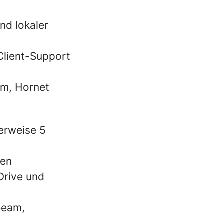
nd lokaler
Client-Support
m, Hornet
erweise 5
gen
Drive und
eeam,