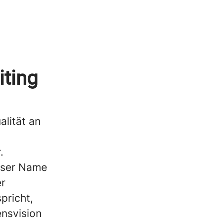
iting
alität an
r.
unser Name
er
pricht,
nsvision