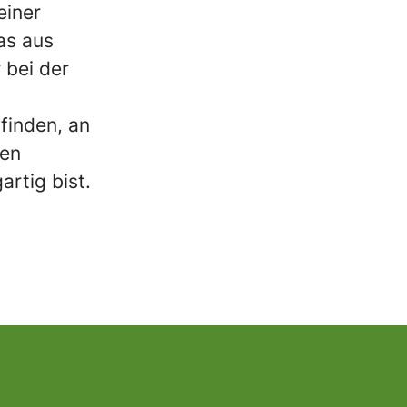
einer
as aus
 bei der
 finden, an
nen
artig bist.