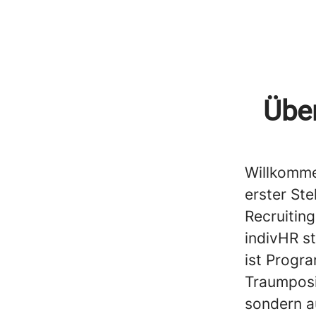
Über
Willkommen
erster Ste
Recruiting
indivHR s
ist Progr
Traumposit
sondern a