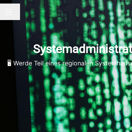
Seite teilen
KARRIEREMENÜ
Systemadministrat
🖥️ Werde Teil eines regionalen Systemha