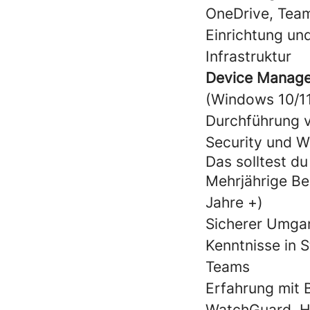
OneDrive, Tea
Einrichtung un
Infrastruktur
Device Manag
(Windows 10/1
Durchführung 
Security und 
Das solltest du
Mehrjährige Be
Jahre +)
Sicherer Umga
Kenntnisse in 
Teams
Erfahrung mit 
WatchGuard, Ho