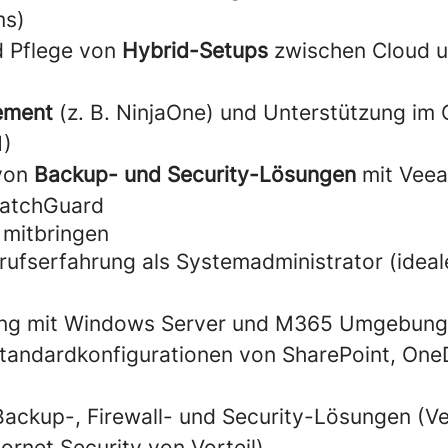
ms)
d Pflege von
Hybrid-Setups
zwischen Cloud u
ement
(z. B. NinjaOne) und Unterstützung im 
1)
von
Backup- und Security-Lösungen
mit Veea
WatchGuard
 mitbringen
rufserfahrung als Systemadministrator (ideal
ng mit Windows Server und M365 Umgebun
Standardkonfigurationen von SharePoint, One
Backup-, Firewall- und Security-Lösungen (V
rnet Security von Vorteil)