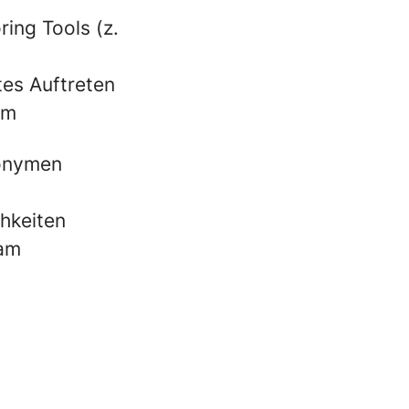
ing Tools (z.
tes Auftreten
km
nonymen
chkeiten
eam